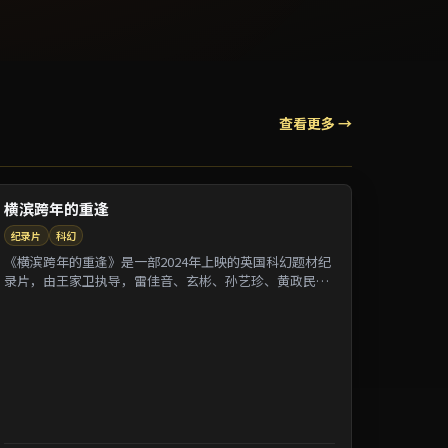
查看更多 →
横滨跨年的重逢
纪录片
科幻
《横滨跨年的重逢》是一部2024年上映的英国科幻题材纪
录片，由王家卫执导，雷佳音、玄彬、孙艺珍、黄政民等
参演。剧情借纪录片式口吻还原一段被遗忘的...