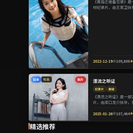
《青岛迁徙备忘录》是一
材纪录片，由王家卫执
镁等参演。剧情在制度与
2022-12-19
109,806
日本
新片
杜比
漂流之听证
纪录片
悬疑
《漂流之听证》是一部2
片，由滨口龙介执导，
用喜剧外壳包裹关于阶层
2025-01-26
107,464
精选推荐