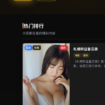
热门排行
大家都在看的精彩内容
日本
新片
独播
札幌听证备忘录
电影
冒险
《札幌听证备忘录》是一
影，由滨口龙介执导，
等参演。剧情以都市迁徙