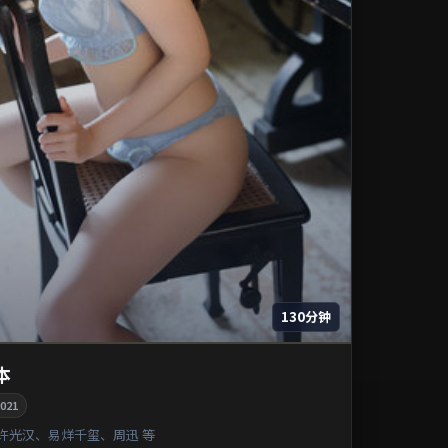
130分钟
本
021
许光汉、易烊千玺、周迅 等