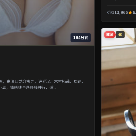
一段被遗忘的城市
113,966
6
韩国
4K
164分钟
电影，由滨口龙介执导，许光汉、木村拓哉、周迅、
离；情感线与悬疑线并行，适...