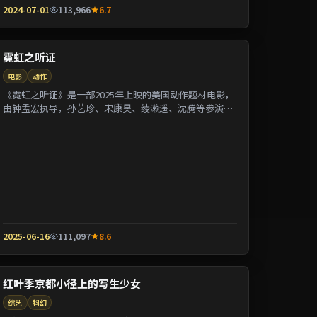
2024-07-01
113,966
6.7
霓虹之听证
电影
动作
《霓虹之听证》是一部2025年上映的美国动作题材电影，
由钟孟宏执导，孙艺珍、宋康昊、绫濑遥、沈腾等参演。
剧情围绕一桩陈年悬案与家族秘密双线并进；...
2025-06-16
111,097
8.6
红叶季京都小径上的写生少女
综艺
科幻