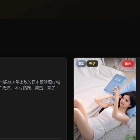
英国
新片
完结
部2016年上映的日本冒险题材电
许光汉、木村拓哉、周迅、章子怡
为背景刻画人与人之...