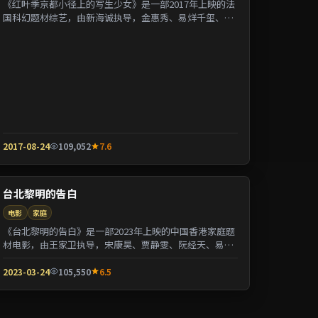
《红叶季京都小径上的写生少女》是一部2017年上映的法
国科幻题材综艺，由新海诚执导，金惠秀、易烊千玺、张
曼玉等参演。剧情用喜剧外壳包裹关于阶层与...
2017-08-24
109,052
7.6
台北黎明的告白
电影
家庭
《台北黎明的告白》是一部2023年上映的中国香港家庭题
材电影，由王家卫执导，宋康昊、贾静雯、阮经天、易烊
千玺等参演。剧情以都市迁徙为背景刻画人与...
2023-03-24
105,550
6.5