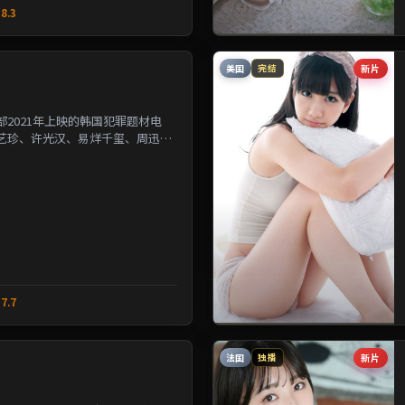
8.3
美国
新片
完结
2021年上映的韩国犯罪题材电
艺珍、许光汉、易烊千玺、周迅等
改写几位主角的人生轨...
7.7
法国
新片
独播