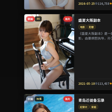
2016-07-25
116,758
韩国
新片
4K
盛夏大阪副本
电影
犯罪
《盛夏大阪副本》是一部
影，由姜炯哲执导，孙
参演。剧情通过偶然相遇
2021-05-18
113,437
中国
新片
独播
青岛迁徙备忘录
纪录片
家庭