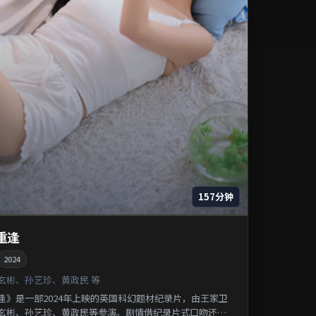
157分钟
重逢
2024
玄彬、孙艺珍、黄政民 等
逢》是一部2024年上映的英国科幻题材纪录片，由王家卫
玄彬、孙艺珍、黄政民等参演。剧情借纪录片式口吻还原