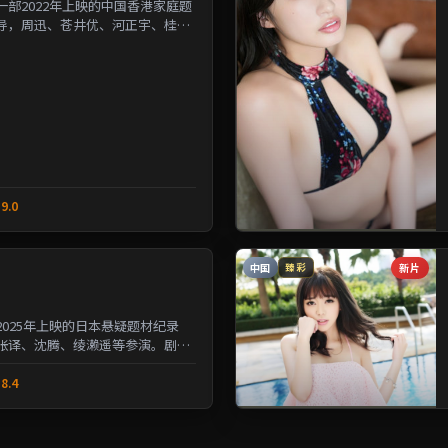
部2022年上映的中国香港家庭题
导，周迅、苍井优、河正宇、桂纶
人性的夹缝中寻求微...
9.0
中国
新片
臻彩
025年上映的日本悬疑题材纪录
张译、沈腾、绫濑遥等参演。剧情
与选择的沉重命题；情...
8.4